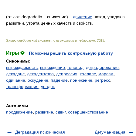
(от лат. degradatio – снижение) –
движение
назад, упадок в
развитии, утрата ценных качеств и свойств.
Энциклопедический словарь по психологии и педагогике
.
2013
.
Игры ⚽
Поможем решить контрольную работу
Синонимы
:
вырождаемость
,
вырождение
,
геноцид
,
деградирование
,
декаданс
,
декадентство
,
депрессия
,
коллапс
,
маразм
,
одичание
,
оскудение
,
падение
,
понижение
,
регресс
,
трансформация
,
упадок
Антонимы
:
продвижение
,
развитие
,
сдвиг
,
совершенствование
Деградация психическая
Дегуманизация