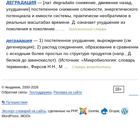
ДЕГРАДАЦИЯ
— [лат. degradatio снижение, движение назад,
ухудшение] постепенное снижение сложности, энергетического
потенциала и емкости системы, практически необратимое в
реальных масштабах времени. Д. означает ухудшение из
поколения в поколение… …
Экологический словарь
деградация
— 1) постепенное ухудшение, вырождение (см.
дегенерация); 2) распад соединения, образование в сравнении
с исходным более простых по структуре продуктов (напр., Д.
белков до аминокислот). (Источник: «Микробиология: словарь
терминов», Фирсов Н.Н., М …
Словарь микробиологии
© Академик, 2000-2026
18+
Обратная связь:
Техподдержка
,
Реклама на сайте
👣 Путешествия
Экспорт словарей на сайты
, сделанные на PHP,
Joomla,
Drupal,
WordPress, MODx.