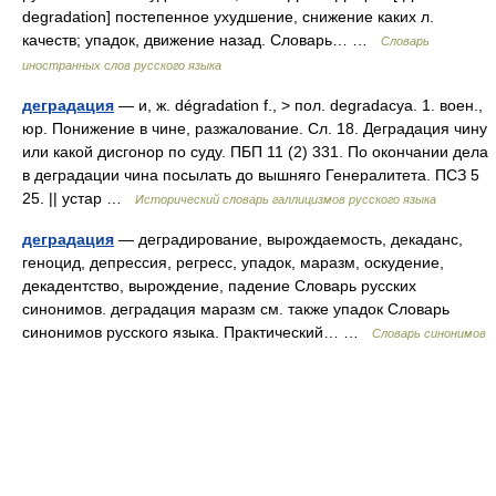
degradation] постепенное ухудшение, снижение каких л.
качеств; упадок, движение назад. Словарь… …
Словарь
иностранных слов русского языка
деградация
— и, ж. dégradation f., > пол. degradacya. 1. воен.,
юр. Понижение в чине, разжалование. Сл. 18. Деградация чину
или какой дисгонор по суду. ПБП 11 (2) 331. По окончании дела
в деградации чина посылать до вышняго Генералитета. ПСЗ 5
25. || устар …
Исторический словарь галлицизмов русского языка
деградация
— деградирование, вырождаемость, декаданс,
геноцид, депрессия, регресс, упадок, маразм, оскудение,
декадентство, вырождение, падение Словарь русских
синонимов. деградация маразм см. также упадок Словарь
синонимов русского языка. Практический… …
Словарь синонимов